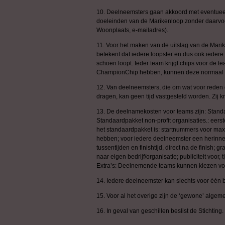
10. Deelneemsters gaan akkoord met eventueel g
doeleinden van de Marikenloop zonder daarvoo
Woonplaats, e-mailadres).
11. Voor het maken van de uitslag van de Mari
betekent dat iedere loopster en dus ook ied
schoen loopt. Ieder team krijgt chips voor d
ChampionChip hebben, kunnen deze normaal ge
12. Van deelneemsters, die om wat voor reden
dragen, kan geen tijd vastgesteld worden. Zij 
13. De deelnamekosten voor teams zijn: Standaa
Standaardpakket non-profit organisaties.: eers
het standaardpakket is: startnummers voor ma
hebben; voor iedere deelneemster een herinneri
tussentijden en finishtijd, direct na de finish; 
naar eigen bedrijf/organisatie; publiciteit voo
Extra’s: Deelnemende teams kunnen kiezen voor
14. Iedere deelneemster kan slechts voor één 
15. Voor al het overige zijn de ‘gewone’ alg
16. In geval van geschillen beslist de Stichting.