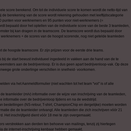
ele score berekend. Om tot de individuele score te komen wordt de netto-tijd van
j de berekening van de score wordt rekening gehouden met leeftijdscategorie
0 punten voor werknemers en 95 punten voor niet-werknemers (=
t bepaald door het optellen van de individuele score van de beste 3 teamleden,
emster bij kan dragen in de teamscore. De teamscore wordt dus bepaald door
e werknemers + de scores van de hoogst scorende, nog niet getelde teamleden
t de hoogste teamscore. Er zijn prijzen voor de eerste drie teams.
bij de start bewust individueel ingedeeld in vakken aan de hand van de te
lneemsters aan de bedrijvenloop. Er is dus geen apart bedrijvenloop-vak. Op deze
nwege grote onderlinge verschillen in snelheid- voorkomen.
den via het Aanmeldformulier (niet wachten tot het team "vol" is of alle
 de teamleider (m/v) informatie over de wijze van inschrijving van de teamleden,
he informatie over de bedrijvenloop tijdens en na de wedstrijd.
bestellingen (NS-retour, T-shirt, ChampionChip en dergelijke) moeten worden
matie die de teamleider ontvangt. Alle teamleden die zich inschrijven vóór 21
d. Het inschrijfgeld dient vóór 18 mei te zijn overgemaakt.
s verstrekken aan derden ten behoeve van mailings, tenzij zij hiertegen
 via de internet-inschrijving kenbaar hebben gemaakt.