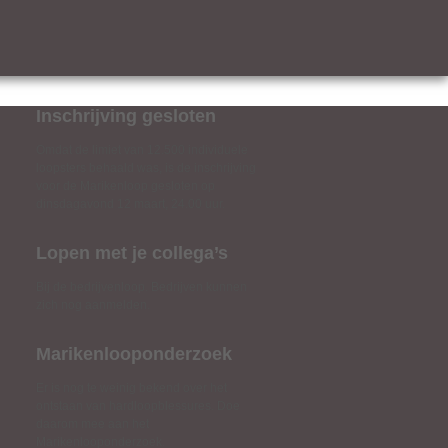
Inschrijving gesloten
Omdat de limiet van 12.500 individuele
loopsters behaald was, is de inschrijving
voor de Marikenloop gesloten op
dinsdagavond 12 maart, 24.00 uur.
Lopen met je collega’s
Bij de bedrijvenloop. Bedrijven kunnen
zich nog aanmelden.
Marikenlooponderzoek
Er is nog te weinig bekend over het
ontstaan van hardloopblessures. Doe
daarom mee aan het
Marikenlooponderzoek.