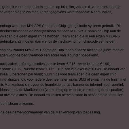
ebruik van hun beeltenis in druk, op foto, film, video e.d. voor promotionele
r vergoeding te claimen. (* met gegevens wordt bedoeld: Naam, Adres,
kenloop wordt het MYLAPS ChampionChip tijdregistratie-systeem gebruikt. Dit
ere deelneemster aan de bedrijvenloop met een MYLAPS ChampionChip aan de
e teamleden die geen eigen chips hebben. Teamleden die al een eigen MYLAPS
bruiken. Ze moeten dan wel bij de inschrijving hun chipcode vermelden.
 dan ook zonder MYLAPS ChampionChip lopen of deze niet op de juiste manier
krijgen voor de bedrijvenloop een score van 0 punten toegekend.
rdpakket profitorganisaties: eerste team: € 215,- tweede team: € 190,-
te team: € 195,- tweede team: € 175,- (Prijzen zijn exclusief BTW). De inhoud van
ximaal 5 personen per team; huurchips voor teamleden die geen eigen chip
ng; digitale foto voor iedere deelneemster; gratis SMS of e-mail na de finish met
gratis Marikenloop shirt voor de teamleider; gratis banner op internet met hyperlink
r, tijdens en na de Marikenloop (vermelding op website, vermelding door speaker).
 diverse extra’s. De inhoud en kosten hiervan staan in het Aanmeld-formulier.
bedrijfsteam uitkomen.
emene deelname-voorwaarden van de Marikenloop van toepassing.