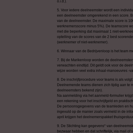
o.i.d.).
5. Voor iedere deelneemster wordt een individu
een deelneemster omgerekend in een score. Bi
van de deelneemster. De maximale score is 10
werknemersscore minus 5%). De teamscore word
met die beperking dat maximaal 1 niet-werkne
optelling van de scores van de 2 best scorend
(werknemer of niet-werknemer).
6. Winnaar van de Bedrijvenloop is het team me
7. Bij de Marikenloop worden de deelneemsters 
verwachten eindtijd. Dit geldt ook voor de dee
wijze worden veel extra inhaal-manoeuvres -va
8. De inschrijfprocedure voor teams is als volgt:
Deelnemende teams dienen zich tijdig aan te mel
deelneemsters bekend zijn).
Na aanmelding via het aanmeld-formulier krijgt
een rekening voor het inschrijfgeld en praktisc
De persoonsgegevens van de teamleden en hun 
ingevuld op de manier zoals vermeld in de infor
april krijgen het deelnemerspakket thuisgestuur
9. De Stichting kan gegevens* van deelneemster
bezwaar hebben en dat schriftelijk, via mail of