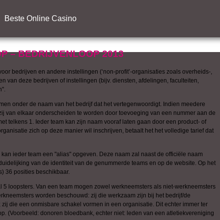
Beste Online Casino
 – BEDRIJVENLOOP 2013
or bedrijven en andere instellingen (‘non-profit’-organisaties zoals overheids-,
n van deze bedrijven of instellingen (bijv. diensten, afdelingen, faculteiten,
n".
 komen onder de naam van het bedrijf dat het vertegenwoordigt. Indien meedere
zij van elkaar onderscheiden te worden door toevoeging van een nummer aan de
t telkens 1. Ieder team kan zijn naam vooraf laten gaan door een product- of
anisatie zich op deze manier wil inschrijven, betaalt het het volledige tarief dat
 kan ieder team een "alias" opgeven. Deze naam zal naast de officiële naam
erduidelijking van de identiteit van de genummerde teams en op de website. Op het
s) 36 posities beschikbaar.
al 5 loopsters. Van een team mogen zowel werkneemsters als niet-werkneemsters
werkneemsters worden beschouwd: zij die werkzaam zijn bij het bedrijf/de
 zij die een onmisbare schakel vormen in een organisatie. Dit echter immer ter
p. (Voorbeeld: donoren bloedbank, echter niet: leden van een atletiekvereniging