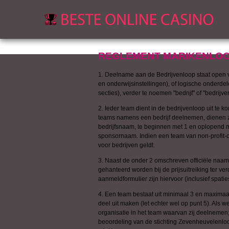
REGLEMENT MARIKENLOOP
1. Deelname aan de Bedrijvenloop staat open vo
en onderwijsinstellingen), of logische onderdele
secties), verder te noemen "bedrijf" of "bedrijve
2. Ieder team dient in de bedrijvenloop uit te
teams namens een bedrijf deelnemen, dienen 
bedrijfsnaam, te beginnen met 1 en oplopend me
sponsornaam. Indien een team van non-profit-org
voor bedrijven geldt.
3. Naast de onder 2 omschreven officiële naam
gehanteerd worden bij de prijsuitreiking ter v
aanmeldformulier zijn hiervoor (inclusief spatie
4. Een team bestaat uit minimaal 3 en maxima
deel uit maken (let echter wel op punt 5). Als 
organisatie in het team waarvan zij deelnemen;
beoordeling van de stichting Zevenheuvelenloo