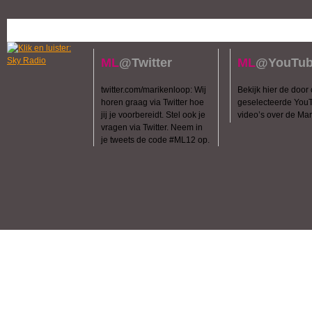
ML
@
Twitter
ML
@
YouTu
twitter.com/marikenloop: Wij
Bekijk hier de door
horen graag via Twitter hoe
geselecteerde You
jij je voorbereidt. Stel ook je
video’s over de Mar
vragen via Twitter. Neem in
je tweets de code #ML12 op.