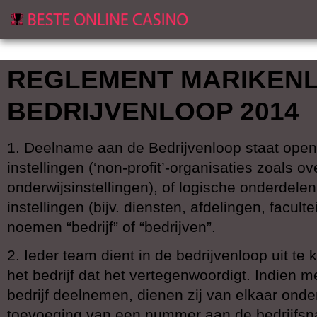
REGLEMENT MARIKENL
BEDRIJVENLOOP 2014
1. Deelname aan de Bedrijvenloop staat open
instellingen (‘non-profit’-organisaties zoals ov
onderwijsinstellingen), of logische onderdele
instellingen (bijv. diensten, afdelingen, faculte
noemen “bedrijf” of “bedrijven”.
2. Ieder team dient in de bedrijvenloop uit 
het bedrijf dat het vertegenwoordigt. Indie
bedrijf deelnemen, dienen zij van elkaar ond
toevoeging van een nummer aan de bedrijfsn