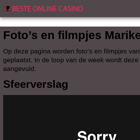
Foto’s en filmpjes Mari
Op deze pagina worden foto’s en filmpjes va
geplaatst. In de loop van de week wordt deze
aangevuld.
Sfeerverslag