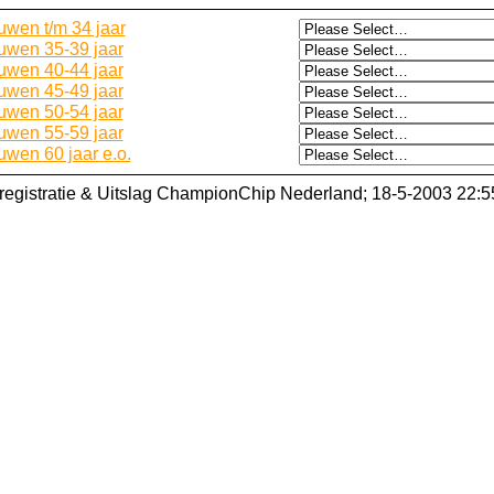
uwen t/m 34 jaar
uwen 35-39 jaar
uwen 40-44 jaar
uwen 45-49 jaar
uwen 50-54 jaar
uwen 55-59 jaar
uwen 60 jaar e.o.
dregistratie & Uitslag ChampionChip Nederland; 18-5-2003 22:5