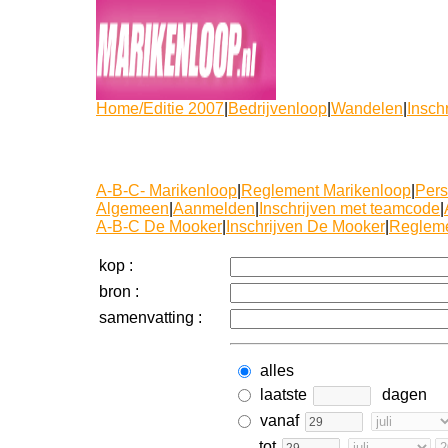
Home/Editie 2007
|
Bedrijvenloop
|
Wandelen
|
Insch
A-B-C- Marikenloop
|
Reglement Marikenloop
|
Pers
Algemeen
|
Aanmelden
|
Inschrijven met teamcode
|
A-B-C De Mooker
|
Inschrijven De Mooker
|
Regleme
kop :
bron :
samenvatting :
alles
laatste
dagen
vanaf
tot