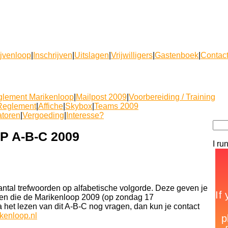
ijvenloop
|
Inschrijven
|
Uitslagen
|
Vrijwilligers
|
Gastenboek
|
Contac
lement Marikenloop
|
Mailpost 2009
|
Voorbereiding / Training
Reglement
|
Affiche
|
Skybox
|
Teams 2009
atoren
|
Vergoeding
|
Interesse?
 A-B-C 2009
I ru
antal trefwoorden op alfabetische volgorde. Deze geven je
ken die de Marikenloop 2009 (op zondag 17
a het lezen van dit A-B-C nog vragen, dan kun je contact
kenloop.nl