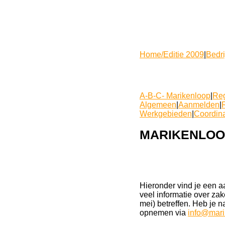
Home/Editie 2009
|
Bedr
A-B-C- Marikenloop
|
Reg
Algemeen
|
Aanmelden
|
Werkgebieden
|
Coordin
MARIKENLOOP
Hieronder vind je een a
veel informatie over za
mei) betreffen. Heb je n
opnemen via
info@mari