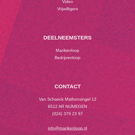
Video
Vrijwilligers
DEELNEEMSTERS
Marikenloop
Bedrijvenloop
CONTACT
Van Schaeck Mathonsingel 12
6512 AR NIJMEGEN
(024) 379 23 97
info@marikenloop.nl