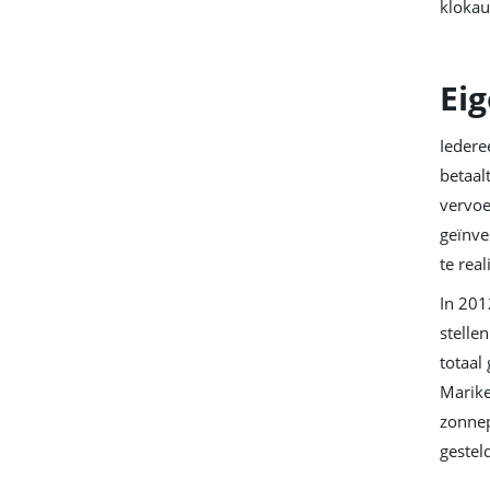
klokau
Ei
Iedere
betaal
vervoe
geïnve
te real
In 201
stelle
totaal
Marike
zonnep
geste