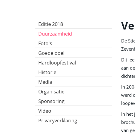
Ve
Editie 2018
Duurzaamheid
De Sti
Foto's
Zevenh
Goede doel
Dit le
Hardloopfestival
aan de
Historie
dichte
Media
In 200
Organisatie
werd d
Sponsoring
loopev
Video
In het
Privacyverklaring
brochu
van ge