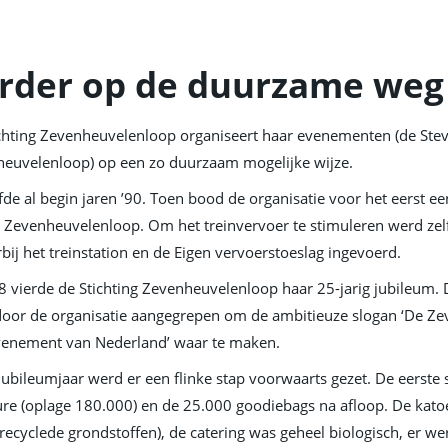
rder op de duurzame weg
chting Zevenheuvelenloop organiseert haar evenementen (de Ste
euvelenloop) op een zo duurzaam mogelijke wijze.
efde al begin jaren ’90. Toen bood de organisatie voor het eerst e
 Zevenheuvelenloop. Om het treinvervoer te stimuleren werd zelfs 
rbij het treinstation en de Eigen vervoerstoeslag ingevoerd.
8 vierde de Stichting Zevenheuvelenloop haar 25-jarig jubileum.
oor de organisatie aangegrepen om de ambitieuze slogan ‘De Z
enement van Nederland’ waar te maken.
 jubileumjaar werd er een flinke stap voorwaarts gezet. De eerst
re (oplage 180.000) en de 25.000 goodiebags na afloop. De katoe
recyclede grondstoffen), de catering was geheel biologisch, er w