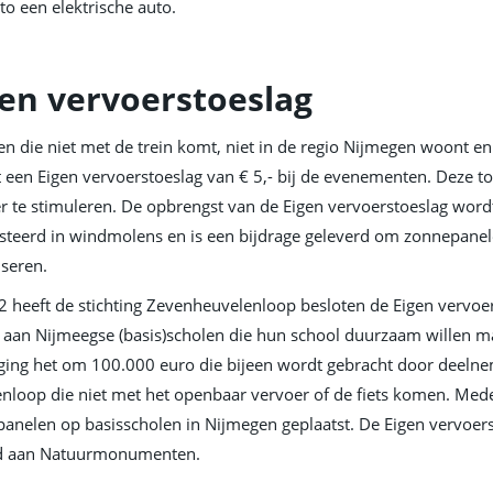
to een elektrische auto.
gen vervoerstoeslag
en die niet met de trein komt, niet in de regio Nijmegen woont en n
t een Eigen vervoerstoeslag van € 5,- bij de evenementen. Deze t
r te stimuleren. De opbrengst van de Eigen vervoerstoeslag word
steerd in windmolens en is een bijdrage geleverd om zonnepanel
iseren.
2 heeft de stichting Zevenheuvelenloop besloten de Eigen vervo
n aan Nijmeegse (basis)scholen die hun school duurzaam willen m
 ging het om 100.000 euro die bijeen wordt gebracht door deel
nloop die niet met het openbaar vervoer of de fiets komen. Mede 
anelen op basisscholen in Nijmegen geplaatst. De Eigen vervoe
ld aan Natuurmonumenten.