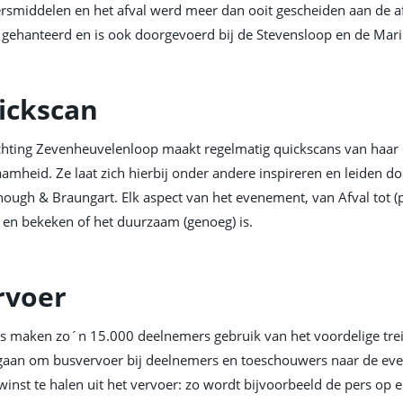
rsmiddelen en het afval werd meer dan ooit gescheiden aan de af
 gehanteerd en is ook doorgevoerd bij de Stevensloop en de Mar
ickscan
chting Zevenheuvelenloop maakt regelmatig quickscans van haar e
amheid. Ze laat zich hierbij onder andere inspireren en leiden do
ugh & Braungart. Elk aspect van het evenement, van Afval tot (p
 en bekeken of het duurzaam (genoeg) is.
rvoer
jks maken zo´n 15.000 deelnemers gebruik van het voordelige t
aan om busvervoer bij deelnemers en toeschouwers naar de eve
winst te halen uit het vervoer: zo wordt bijvoorbeeld de pers op