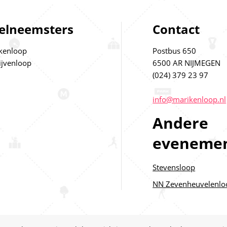
elneemsters
Contact
kenloop
Postbus 650
ijvenloop
6500 AR NIJMEGEN
(024) 379 23 97
info@marikenloop.nl
Andere
evenemen
Stevensloop
NN Zevenheuvelenlo