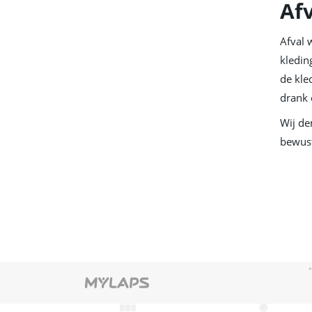
Af
Afval 
kledin
de kle
drank
Wij de
bewust