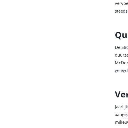
vervoe
steeds
Qu
De Sti
duurza
McDono
gelegd
Ve
Jaarli
aangeg
milieu