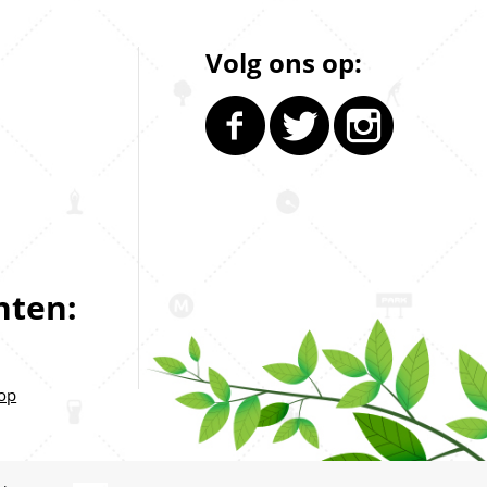
Volg ons op:
ten:
op