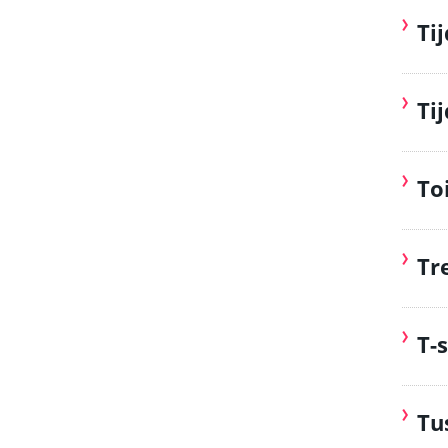
Ti
Ti
To
Tr
T-s
Tu