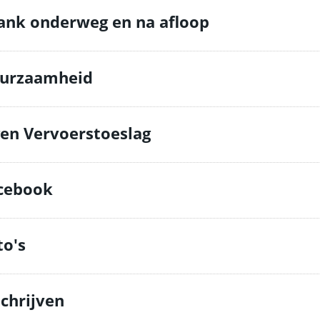
ank onderweg en na afloop
urzaamheid
gen Vervoerstoeslag
cebook
to's
schrijven