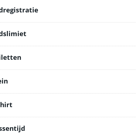
jdregistratie
jdslimiet
iletten
ein
hirt
ssentijd