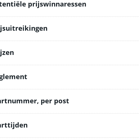
tentiële prijswinnaressen
ijsuitreikingen
ijzen
glement
artnummer, per post
arttijden