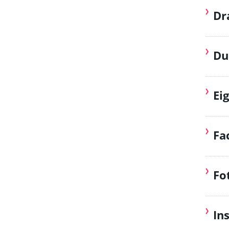
Dr
Du
Ei
Fa
Fo
In