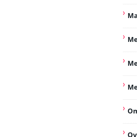
Ma
Me
Me
Me
Om
Ov