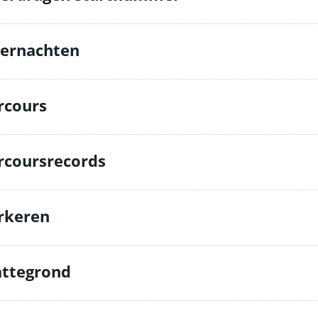
ernachten
rcours
rcoursrecords
rkeren
attegrond