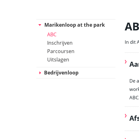
A
Marikenloop at the park
ABC
In dit
Inschrijven
Parcoursen
Uitslagen
Aa
Bedrijvenloop
De a
work
ABC
Af