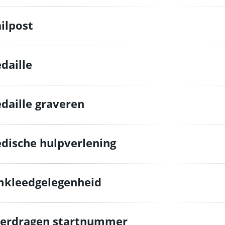
ilpost
daille
daille graveren
dische hulpverlening
kleedgelegenheid
erdragen startnummer