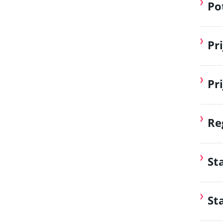
Po
Pr
Pr
Re
St
St