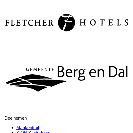
Deelnemen
Marikentrail
KION Kinderloop