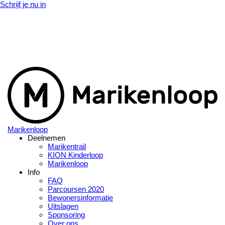
Schrijf je nu in
Marikenloop
Deelnemen
Marikentrail
KION Kinderloop
Marikenloop
Info
FAQ
Parcoursen 2020
Bewonersinformatie
Uitslagen
Sponsoring
Over ons