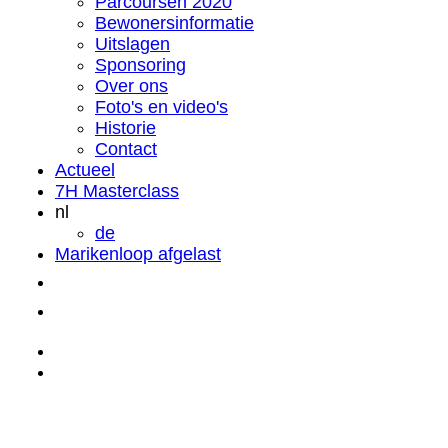
Parcoursen 2020
Bewonersinformatie
Uitslagen
Sponsoring
Over ons
Foto's en video's
Historie
Contact
Actueel
7H Masterclass
nl
de
Marikenloop afgelast
Marikenloop